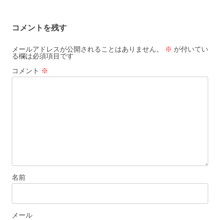
稿
ナ
コメントを残す
ビ
ゲ
メールアドレスが公開されることはありません。
※
が付いてい
る欄は必須項目です
ー
コメント
※
シ
ョ
ン
名前
メール