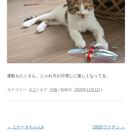
運動もたくさん。じゃれ方が日増しに激しくなってる。
カテゴリー:
ネコ
| タグ:
仔猫
| 投稿日:
2020年11月1日
|
投
←
ミケーネちゃん4
2回目ワクチン
→