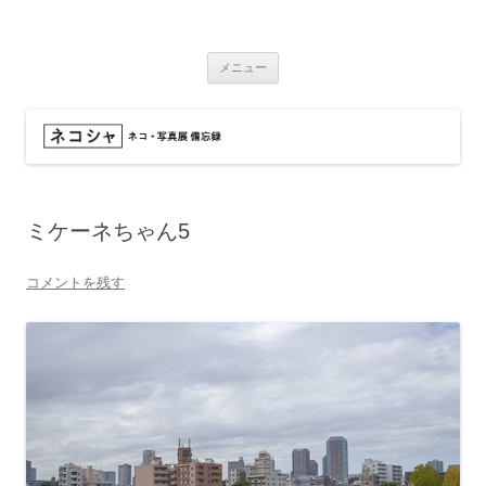
コ
ン
ネコシャ
テ
ネコ・写真展_備忘録
ン
ツ
メニュー
へ
ス
キ
ッ
プ
ミケーネちゃん5
コメントを残す